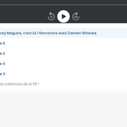
bey Maguire, c'est lui ! Rencontre avec Damien Witecka
e 6
e 5
e 4
e 3
s créatrices de la VF !
e 2
e 1
e Mektoub My Love arrive enfin ! Rencontre avec Shaïn Boumedine et Sal
i : après Toni en famille