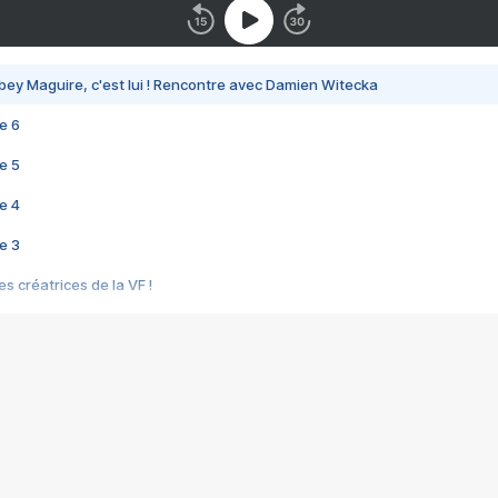
bey Maguire, c'est lui ! Rencontre avec Damien Witecka
e 6
e 5
e 4
e 3
s créatrices de la VF !
e 2
e 1
e Mektoub My Love arrive enfin ! Rencontre avec Shaïn Boumedine et Sal
i : après Toni en famille
elle réalise le bouleversant Dites lui que je l'aime